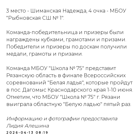
Документация
Партнеры
3 место - Шиманская Надежда, 4 очка - МБОУ
"Рыбновская СШ № 1".
Ресурсные центры
Контакты
Команда-победительница и призеры были
награждены кубками, грамотами и призами.
Победители и призеры по доскам получили
Политика обработки персональных данных
медали, грамоты и призами.
Команда МБОУ "Школа № 75" представит
Рязанскую область в финале Всероссийских
соревнований "Белая ладья", которые пройдут
в пос. Дагомыс Краснодарского края 1-10 июня.
Отметим, что МБОУ "Школа № 75" г. Рязани
выиграла областную "Белую ладью" пятый раз.
Информацию и фотографии предоставила
Лидия Алешина
2026-04-13 08:19