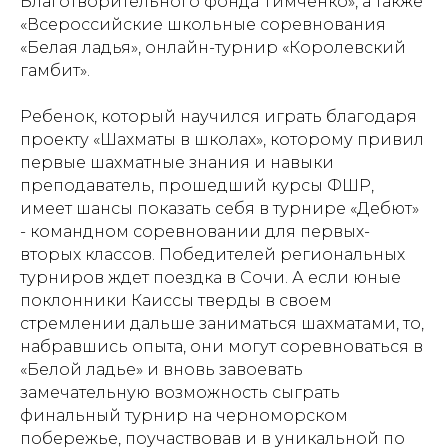
Благотворительного фонда Тимченко», а также
«Всероссийские школьные соревнования
«Белая ладья», онлайн-турнир «Королевский
гамбит».
Ребенок, который научился играть благодаря
проекту «Шахматы в школах», которому привил
первые шахматные знания и навыки
преподаватель, прошедший курсы ФШР,
имеет шансы показать себя в турнире «Дебют»
- командном соревновании для первых-
вторых классов. Победителей региональных
турниров ждет поездка в Сочи. А если юные
поклонники Каиссы тверды в своем
стремлении дальше заниматься шахматами, то,
набравшись опыта, они могут соревноваться в
«Белой ладье» и вновь завоевать
замечательную возможность сыграть
финальный турнир на черноморском
побережье, поучаствовав и в уникальной по