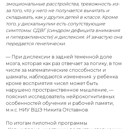
эмоциональные расстройства, тревожность из-
за того, что у него не получается вычитать и
складывать, как у других детей в классе. Кроме
того, у дискалькулии есть сопутствующие
симптомы: СДВГ (синдром дефицита внимания
и гиперактивности) и дислексия. И зачастую она
передается генетически.
— При дислексии в задней теменной доле
мозга, которая как раз отвечает за логику, в том
числе за математические способности и
шахматы, наблюдаются изменения: у ребенка
кроме восприятия чисел может быть
нарушено пространственное мышление, —
пояснил исследователь нейрокогнитивных
особенностей обучения и рабочей памяти,
Проекты
Новости
м.н.с. НИУ ВШЭ Никита Отставнов.
Документация
Партнеры
По итогам пилотной программы