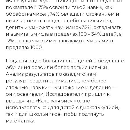
«Калькулярис» участники достигли следующих
Ресурсные центры
Контакты
показателей: 75% освоили такой навык, как
обработка чисел, 74% овладели сложением и
вычитанием в пределах небольших чисел,
делить и умножать научились 32%, складывать
Политика обработки персональных данных
и вычитать числа в пределах 100 – 34% детей, а
12% овладели этими навыками с числами в
пределах 1000.
Подавляющее большинство детей в результате
обучения освоили более легкие навыки.
Анализ результатов показал, что чем
регулярнее дети занимались, тем более
сложные навыки — умножение и деление —
они осваивали. Исследователи пришли к
выводу, что «Калькулярис» можно
использовать как для детей с дискалькулией,
так и для школьников, чтобы подтянуть
математику.