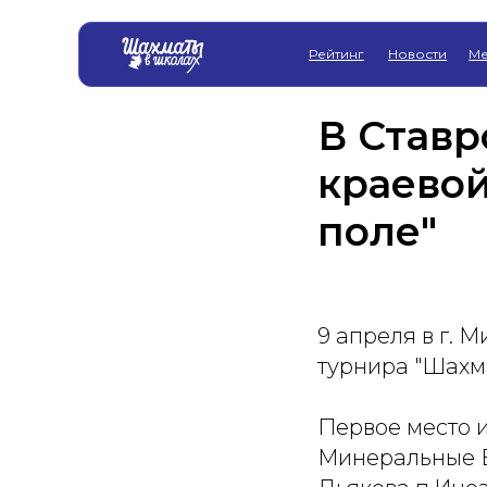
Рейтинг
Новости
Ме
В Став
краевой
поле"
9 апреля в г.
турнира "Шахма
Первое место и
Минеральные В