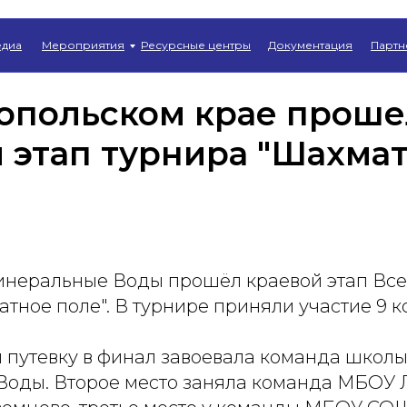
Главная
→
Новости
диа
Мероприятия
Ресурсные центры
Документация
Партн
ропольском крае проше
 этап турнира "Шахма
 Минеральные Воды прошёл краевой этап Вс
тное поле". В турнире приняли участие 9 к
 путевку в финал завоевала команда школы 
оды. Второе место заняла команда МБОУ Л