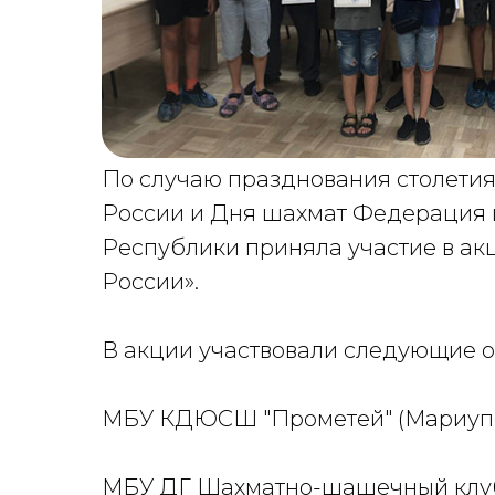
По случаю празднования столети
России и Дня шахмат Федерация
Республики приняла участие в акц
России».
В акции участвовали следующие о
МБУ КДЮСШ "Прометей" (Мариупо
МБУ ДГ Шахматно-шашечный клуб