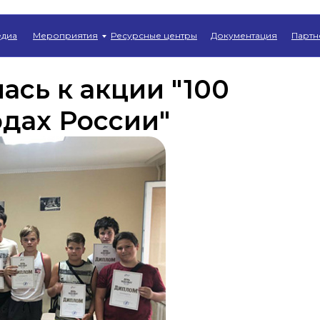
Главная
→
Новости
диа
Мероприятия
Ресурсные центры
Документация
Партн
сь к акции "100
одах России"