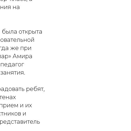
ания на
 была открыта
зовательной
гда же при
пар» Амира
 педагог
занятия.
адовать ребят,
тенах
прием и их
тников и
представитель