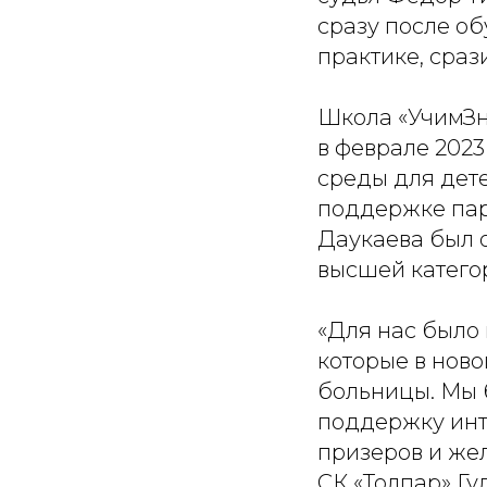
сразу после о
практике, сра
Школа «УчимЗн
в феврале 202
среды для дете
поддержке пар
Даукаева был 
высшей катего
«Для нас было
которые в нов
больницы. Мы 
поддержку инт
призеров и жел
СК «Толпар» Гу