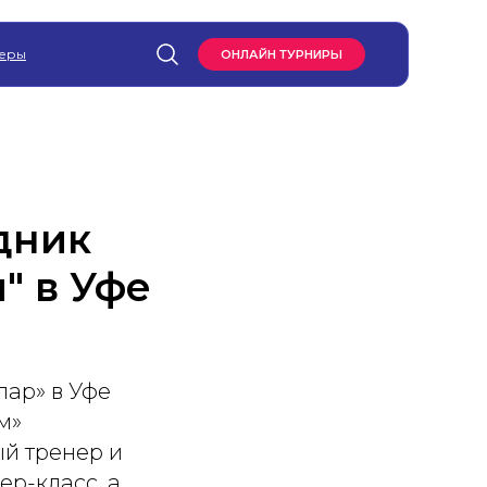
еры
ОНЛАЙН ТУРНИРЫ
дник
" в Уфе
ар» в Уфе
м»
й тренер и
р-класс, а