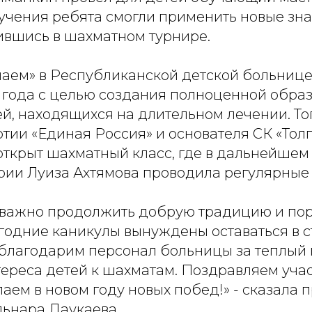
бучения ребята смогли применить новые зн
зившись в шахматном турнире.
аем» в Республиканской детской больнице
3 года с целью создания полноценной обра
й, находящихся на длительном лечении. То
тии «Единая Россия» и основателя СК «Тол
открыт шахматный класс, где в дальнейшем
рии Луиза Ахтямова проводила регулярные 
 важно продолжить добрую традицию и пор
огодние каникулы вынуждены оставаться в с
благодарим персонал больницы за теплый 
ереса детей к шахматам. Поздравляем учас
аем в новом году новых побед!» - сказала 
льнара Даукаева.