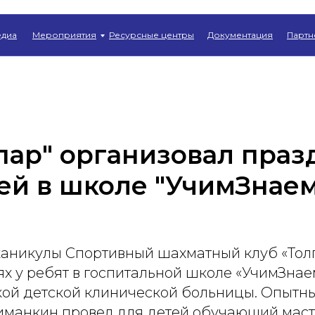
Главная
→
Новости
диа
Мероприятия
Ресурсные центры
Документация
Партн
пар" организовал праз
ей в школе "УчимЗнаем
каникулы Спортивный шахматный клуб «Толп
ях у ребят в госпитальной школе «УчимЗнае
ой детской клинической больницы. Опытны
иманкин провел для детей обучающий масте