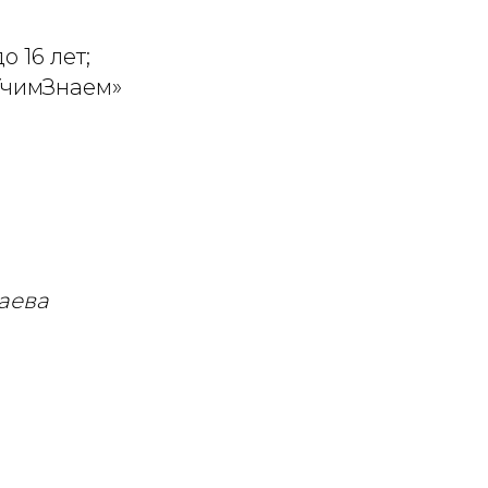
 16 лет;
УчимЗнаем»
аева