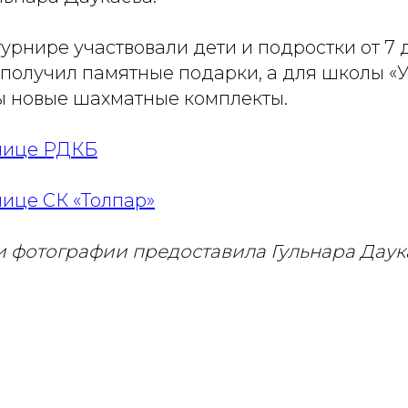
урнире участвовали дети и подростки от 7 до
 получил памятные подарки, а для школы «
 новые шахматные комплекты.
нице РДКБ
нице СК «Толпар»
 фотографии предоставила Гульнара Даук