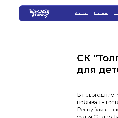
Рейтинг
Новости
Ме
СК "Тол
для дет
В новогодние 
побывал в гост
Республиканск
судья Федор Т