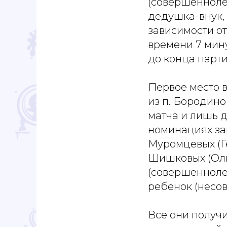
(совершенноле
дедушка-внук, 
зависимости о
времени 7 мин
до конца парти
Первое место в
из п. Бородин
матча и лишь 
номинациях зан
Муромцевых (Г
Шишковых (Оль
(совершенноле
ребенок (несо
Все они получ