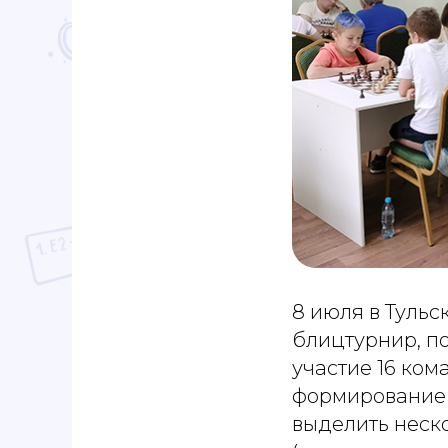
8 июля в Туль
блицтурнир, п
участие 16 ком
формирование 
выделить неск