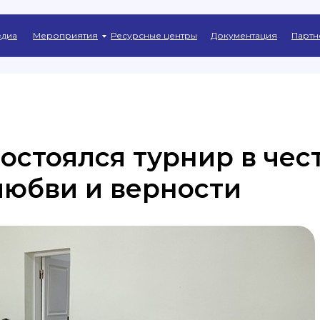
Главная
→
Новости
диа
Мероприятия
Ресурсные центры
Документация
Партн
состоялся турнир в чес
любви и верности