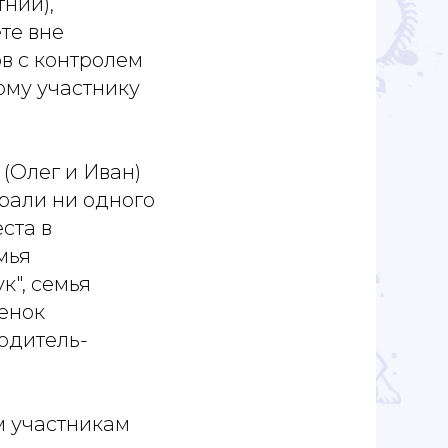
ний),
те вне
в с контролем
ому участнику
(Олег и Иван)
рали ни одного
ста в
мья
к", семья
енок
одитель-
м участникам