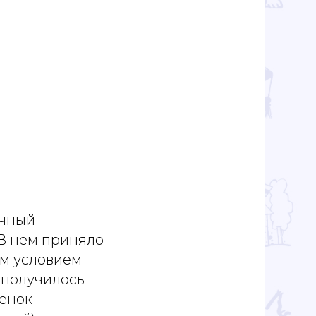
ичный
В нем приняло
ым условием
 получилось
бенок