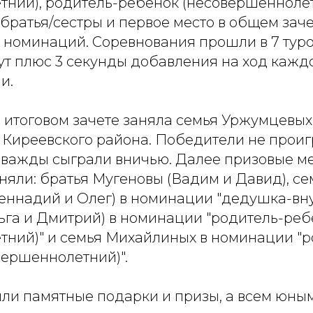
тний), родитель-ребенок (несовершеннолет
братья/сестры и первое место в общем заче
т номинаций. Соревнования прошли в 7 туро
ут плюс 3 секунды добавления на ход кажд
и.
 итоговом зачете заняла семья Уржумцевых 
о Киреевского района. Победители не проиг
дважды сыграли вничью. Далее призовые ме
яли: братья Мугеновы (Вадим и Давид), се
еннадий и Олег) в номинации "дедушка-вну
га и Дмитрий) в номинации "родитель-реб
тний)" и семья Михайлиных в номинации "р
вершеннолетний)".
или памятные подарки и призы, а всем юны