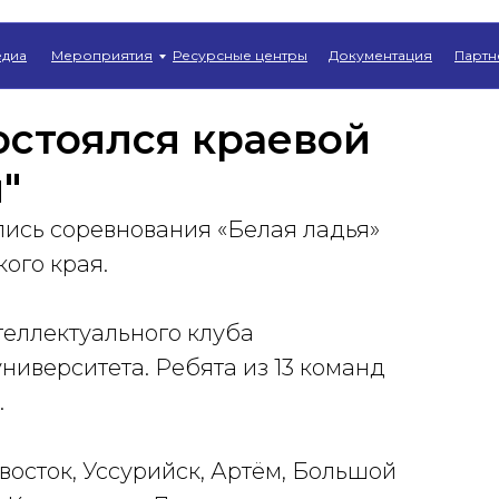
Главная
→
Новости
диа
Мероприятия
Ресурсные центры
Документация
Партн
остоялся краевой
"
лись соревнования «Белая ладья»
ого края.
еллектуального клуба
ниверситета. Ребята из 13 команд
.
осток, Уссурийск, Артём, Большой