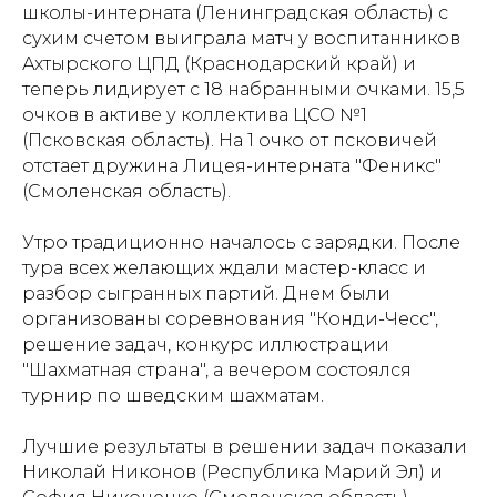
школы-интерната (Ленинградская область) с
сухим счетом выиграла матч у воспитанников
Ахтырского ЦПД (Краснодарский край) и
теперь лидирует с 18 набранными очками. 15,5
очков в активе у коллектива ЦСО №1
(Псковская область). На 1 очко от псковичей
отстает дружина Лицея-интерната "Феникс"
(Смоленская область).
Утро традиционно началось с зарядки. После
тура всех желающих ждали мастер-класс и
разбор сыгранных партий. Днем были
организованы соревнования "Конди-Чесс",
решение задач, конкурс иллюстрации
"Шахматная страна", а вечером состоялся
турнир по шведским шахматам.
Лучшие результаты в решении задач показали
Николай Никонов (Республика Марий Эл) и