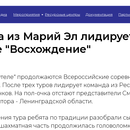
Главная
→
Новости
диа
Мероприятия
Ресурсные центры
Документация
Партн
 из Марий Эл лидируе
е "Восхождение"
Отеле" продолжаются Всероссийские сорев
. После трех туров лидирует команда из Ре
очков. На пол-очка отстают представители 
лтора - Ленинградской области.
ния тура ребята по традиции разобрали с
 шахматная часть продолжилась головолом