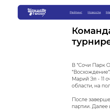
Рейтинг
Новости
Ме
Команда
турнир
В "Сочи Парк 
"Восхождение"
Марий Эл - 11 
области, на по
После заверше
партии. Далее