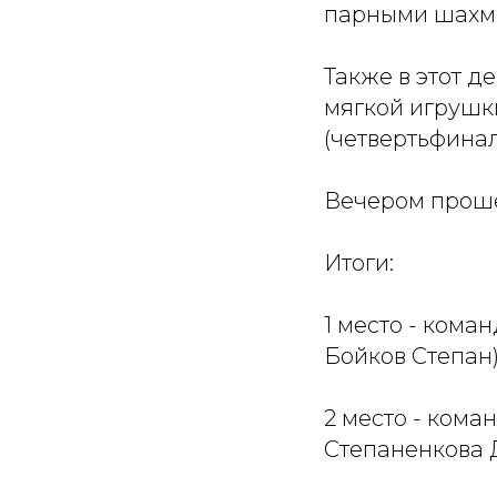
парными шахма
Также в этот д
мягкой игрушк
(четвертьфинал
Вечером прошел
Итоги:
1 место - кома
Бойков Степан
2 место - кома
Степаненкова 