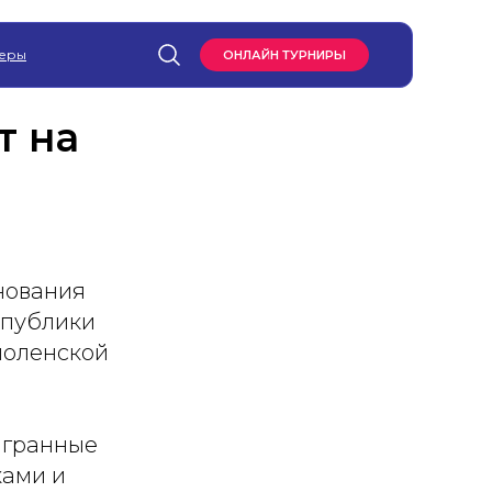
еры
ОНЛАЙН ТУРНИРЫ
т на
нования
спублики
Смоленской
ыгранные
ками и