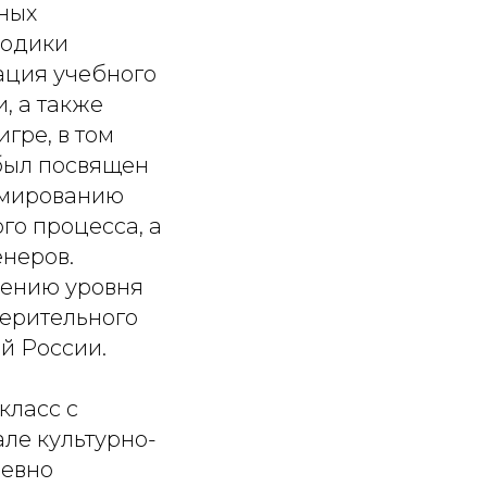
ных
тодики
ация учебного
, а также
гре, в том
был посвящен
рмированию
го процесса, а
неров.
шению уровня
верительного
й России.
класс с
ле культурно-
невно