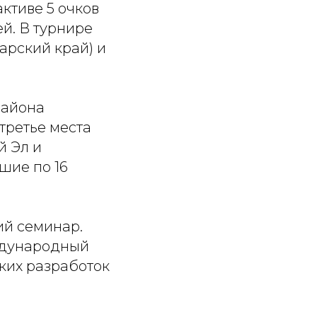
ктиве 5 очков
ей. В турнире
арский край) и
района
 третье места
й Эл и
шие по 16
ий семинар.
ждународный
ских разработок