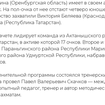
на (Оренбургская область) имеет в своем а
. На пол-очка от нее отстают четверо юнош
ство захватили Виктория Беляева (Краснод
 (Республика Татарстан).
ачете лидирует команда из Актанышского 
арстан, в активе которой 17 очков. Второе и
 Параньгинского района Республики Мари
го района Удмуртской Республики, набрав
ов.
лнительной программы состоялся тренерск
а провел Павел Валерьевич Скачков — ме
опытный педагог, тренер и автор методиче
ахматам.