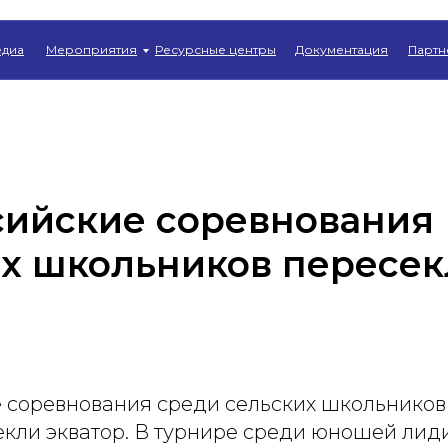
Главная
→
Новости
диа
Мероприятия
Ресурсные центры
Документация
Партн
сийские соревнования
их школьников пересе
 соревнования среди сельских школьников
екли экватор. В турнире среди юношей лид