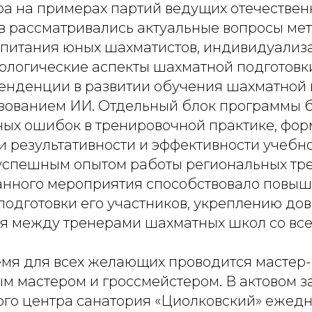
ра на примерах партий ведущих отечествен
в рассматривались актуальные вопросы ме
спитания юных шахматистов, индивидуализ
ологические аспекты шахматной подготовки
енденции в развитии обучения шахматной и
ьзованием ИИ. Отдельный блок программы 
ных ошибок в тренировочной практике, фо
 результативности и эффективности учебно
успешным опытом работы региональных тре
нного мероприятия способствовало повы
подготовки его участников, укреплению до
я между тренерами шахматных школ со все
емя для всех желающих проводится мастер-
 мастером и гроссмейстером. В актовом за
ого центра санатория «Циолковский» ежед