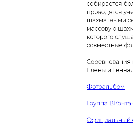
собирается бол
проводятся уч
шахматными се
массовую шахм
которого слуш
совместные фот
Соревнования 
Елены и Генна
Фотоальбом
Группа ВКонта
Официальный 