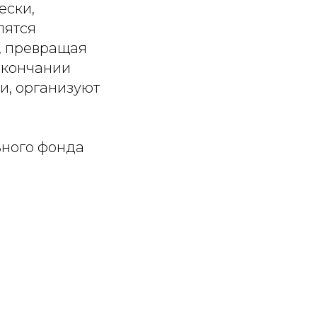
ески,
лятся
, превращая
окончании
и, организуют
ьного фонда