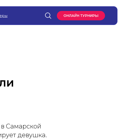
еры
ОНЛАЙН ТУРНИРЫ
кли
 в Самарской
ирует девушка.