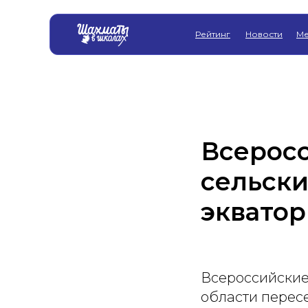
Рейтинг
Новости
Ме
Всерос
сельск
экватор
Всероссийские
области перес