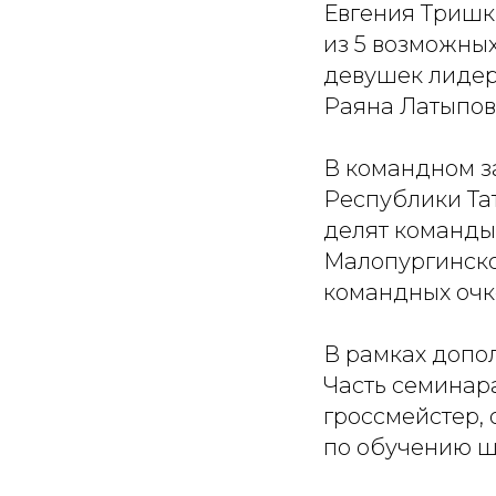
Евгения Тришки
из 5 возможных
девушек лидер
Раяна Латыпова
В командном з
Республики Тат
делят команды
Малопургинско
командных очк
В рамках допо
Часть семинар
гроссмейстер, 
по обучению ш