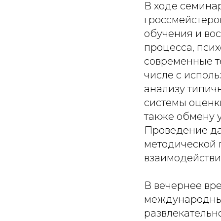
В ходе семина
гроссмейстеро
обучения и во
процесса, псих
современные т
числе с испол
анализу типич
системы оценки
также обмену 
Проведение да
методической 
взаимодействи
В вечернее вр
международным
развлекательн