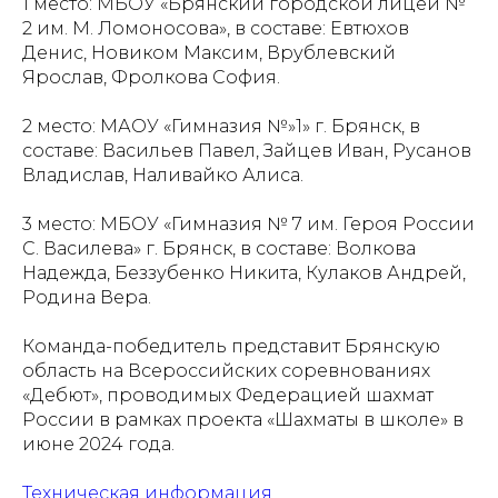
1 место: МБОУ «Брянский городской лицей №
2 им. М. Ломоносова», в составе: Евтюхов
Денис, Новиком Максим, Врублевский
Ярослав, Фролкова София.
2 место: МАОУ «Гимназия №»1» г. Брянск, в
составе: Васильев Павел, Зайцев Иван, Русанов
Владислав, Наливайко Алиса.
3 место: МБОУ «Гимназия № 7 им. Героя России
С. Василева» г. Брянск, в составе: Волкова
Надежда, Беззубенко Никита, Кулаков Андрей,
Родина Вера.
Команда-победитель представит Брянскую
область на Всероссийских соревнованиях
«Дебют», проводимых Федерацией шахмат
России в рамках проекта «Шахматы в школе» в
июне 2024 года.
Техническая информация